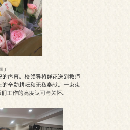
园丁
祝的序幕。校领导将鲜花送到教师
上的辛勤耕耘和无私奉献。一束束
师们工作的高度认可与关怀。