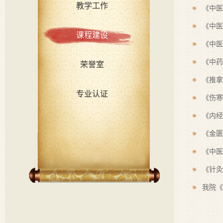
教学工作
《中医
《中医
课程建设
《中医
《中药
荣誉室
《推拿
专业认证
《伤寒
《内经
《金匮
《中医
《针灸
我院《