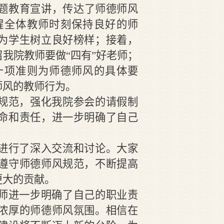
题教育宣讲
，
传达了师德师风
醒全体教师时刻保持良好的师
为学生树立良好榜样；接着，
我院教师要做“四有”好老师；
十项准则为师德师风的具体要
师风的教师行为。
规范，强化我院参会的请假制
命和责任，进一步明确了自己
进行了深入交流和讨论。大家
遵守师德师风规范，不断提高
更大的贡献。
师进一步明确了自己的职业责
浓厚的师德师风氛围。相信在