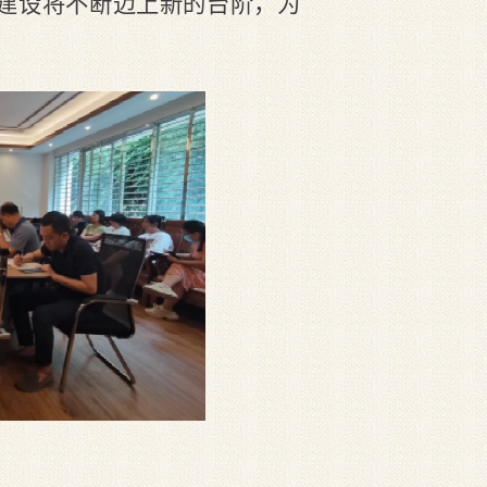
建设将不断迈上新的台阶，为