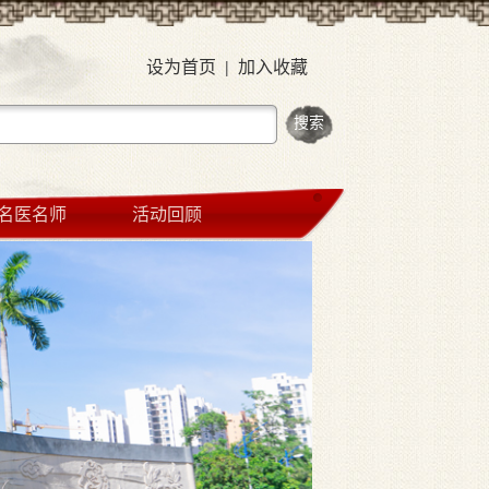
设为首页
|
加入收藏
名医名师
活动回顾