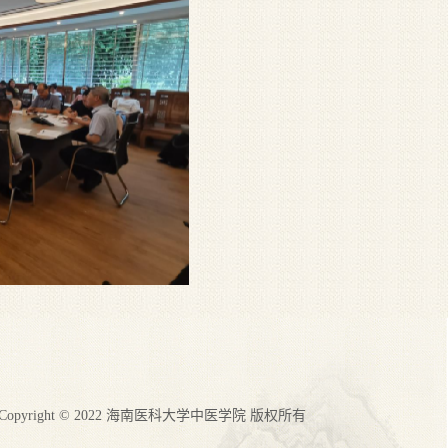
Copyright © 2022 海南医科大学中医学院 版权所有