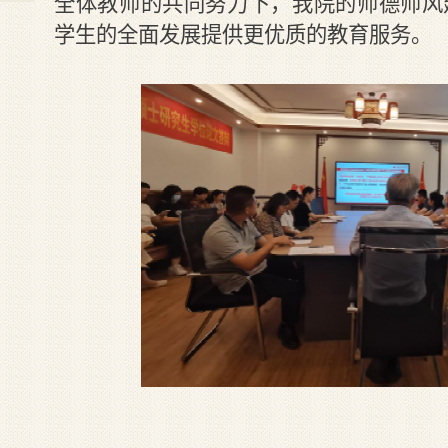
全体教师的共同努力下，我院的师德师风
学生的全面发展提供更优质的教育服务。