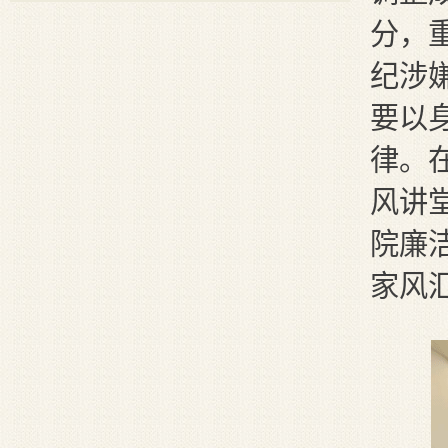
分，
纪涉
要以
律
。
风讲
院廉
家风