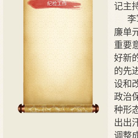
纪检工作
记
主
李
廉单
重要
好新
的先
设和
政治
种形
出出
调整