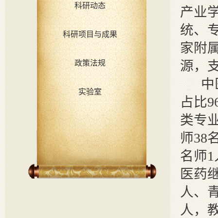
科研动态
产业
统、
科研项目与成果
家附
源，
政策法规
中
实验室
占比9
类专
师3
名师
医药继
人、
人，