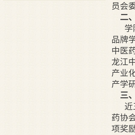
员会
二
学
品牌
中医
龙江
产业
产学
三
近
药协
项奖