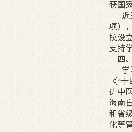
获国
近
项），
校设
支持
四
学
《“
进中
海南
和省
化等