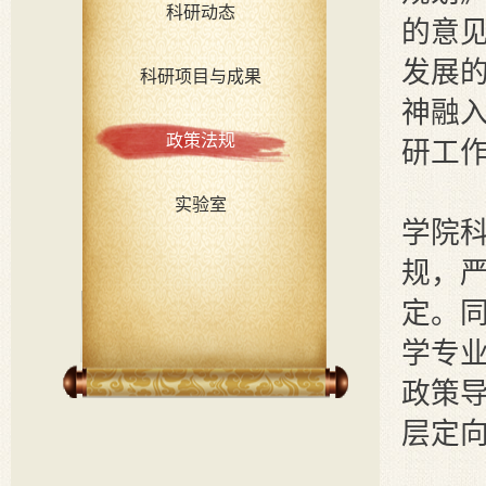
科研动态
的意
发展
科研项目与成果
神融
政策法规
研工
实验室
学院
规，
定。
学专业
政策
层定