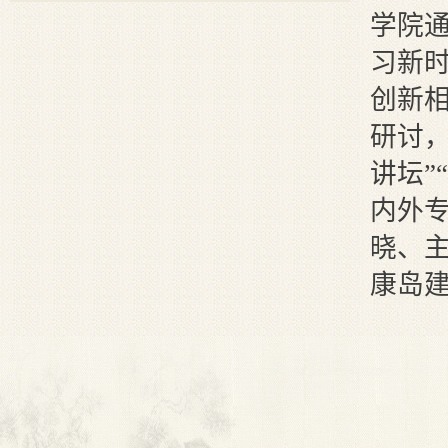
学院
习新
创新
研讨
讲坛”
内外
晓、
康岛