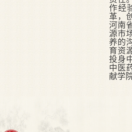
作经
革，
河南
源市
养的
育资
投身
中医
献学