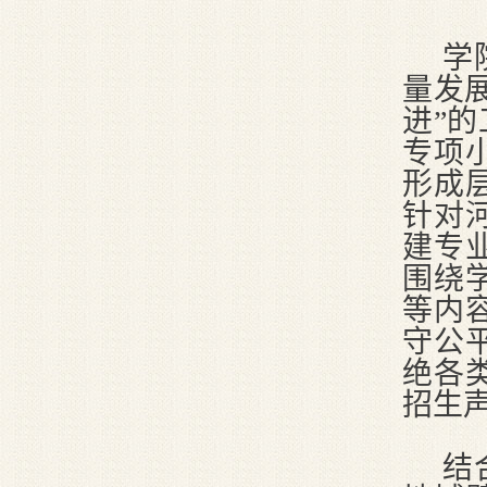
学
量发
进”
专项
形成
针对
建专
围绕
等内
守公
绝各
招生
结