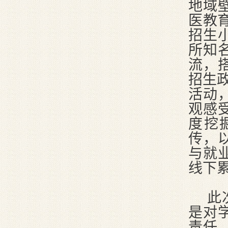
地域
医教
招生
所知
流，
招生
活动
观感
度挖
传，
与就
线下
此
是对
责任