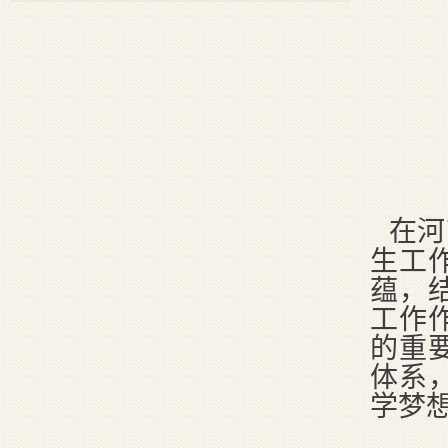
在河
生工
蕴，
工作
的重
体系
学梦