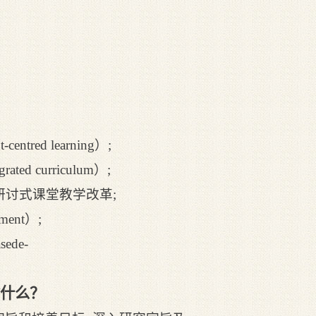
red learning）;
 curriculum）;
研讨式课堂教学改革;
ent）;
de-
指什么？