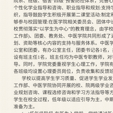
院系、班级、宿舍“四级”预警防控体系，完善
个性化学业指导和咨询、职业指导和规划:支持
织，指导鼓励学生积极开展第二课堂活动:制定
够参与校园管理:在医学院相关委员会、团体中
校贯彻落实“以学生为中心”的教育理念，由学
工作部)、团委、教务处、中医学院共同形成了
划、资助等核心内容的支持与服务体系。中医
公室和团委，有办公室主任，团委书记各1名，
设有班主任1名，班主任均为中医专职教师，对
导。同时，学院党委重视学生心理工作，学院
各班级均设置心理委员岗位，负责收集和反馈
学校以提高学生学习质量、促进学生学业发
工作部、中医学院协同开展的校、院两级学业
业规划咨询、课程选修咨询和学习方法指导等
学生在校全过程，低年级以适应引导为主，中
准备为主。