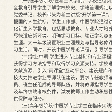
(一)低年级阶段:在新生入学前，学校通过
全教育引导学生了解学校校史、学籍管理规定
党委书记、校长带头为新生讲授“开学第一课”
报国的人生航标。学生工作部、中医学院通过
化新生入学教育，包括思想教育、专业人才培
尽快适应新环境、明确学习目标、端正学习态
生涯。大一年级设置职业生涯规划与指导必修
习生活。同时，开设中医学导论课程，引导学
(二)学业中期:学生进入专业基础和专业课
获得学习方法指导和取得学习资源支持。学校
文献资源、引入“雨课堂”互动平台、建设题库
校大力推进学业导师队伍建设，要求专任教师
员、班主任组成的导师队伍，并将教师指导学
及年终绩效考核条件，激发教师工作主动积极
供保障与服务。
(三)高年级阶段:中医学专业学生在临床实