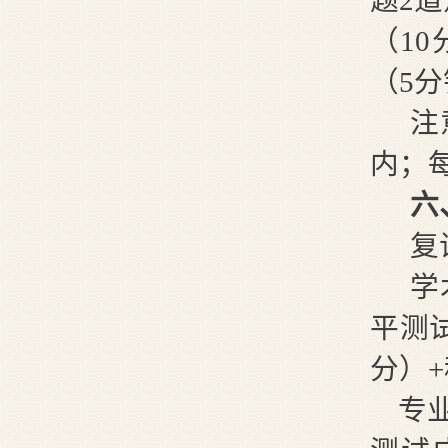
（1
（5
注
内；
六
复
学
平测
分）
专