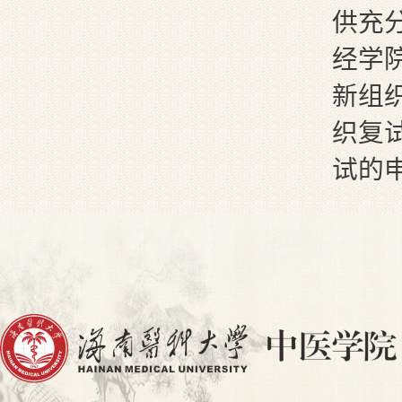
供充
经学
新组
织复
试的