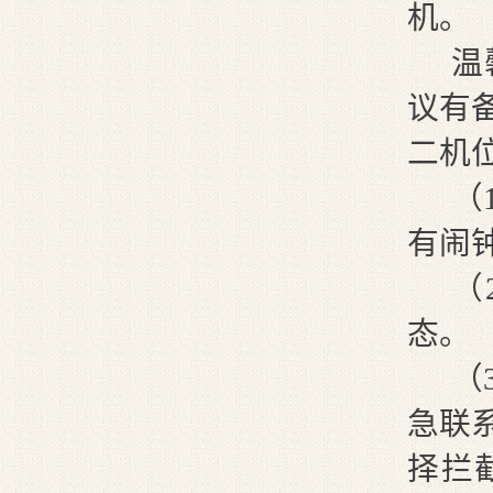
机。
温
议有
二机
（
有闹
（
态。
（
急联
择拦