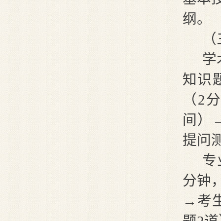
纲。
（
学
知识
（2
间）
提问
专
分钟
→考
题2