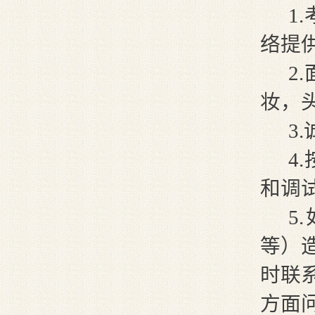
1
络提
2
妆，
3
4
和调
5
等）
时联
方面