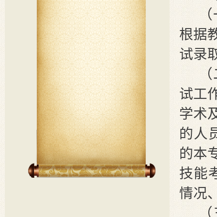
（
根据
试录
（
试工
学术
的人
的本
技能
情况
（