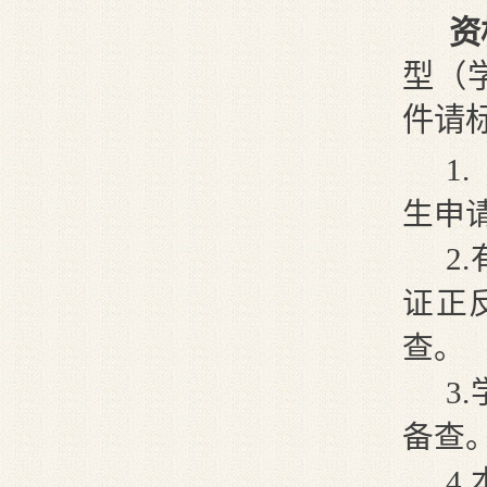
资
型（
件请
1
生申
2
证正
查。
3
备查
4