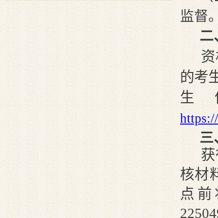
监督
二
资
的考
生
https:
三
获
核材料
点前
2250