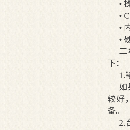
• 
•
•
•
二
下：
1
如
较好
备。
2