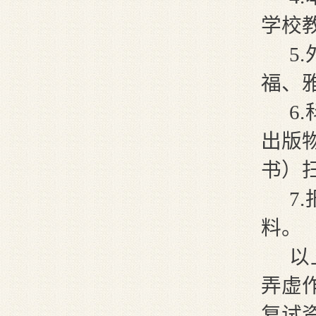
学校
5
福、
6
出版
书）
7
料。
以
弄虚
复试