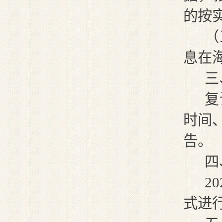
的按
（
息在
三
复
时间
告。
四
2
式进