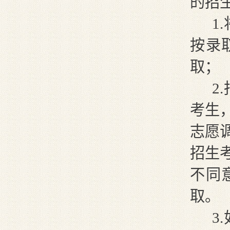
的招
1
按录
取
；
2
考生
志愿
招生
不同
取。
3