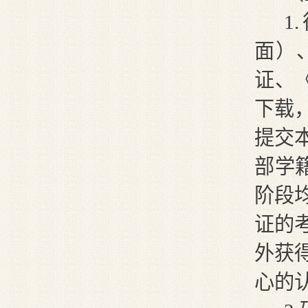
1
.
面
）
证、
下载
提交
部学
阶段
证的
外获
心的