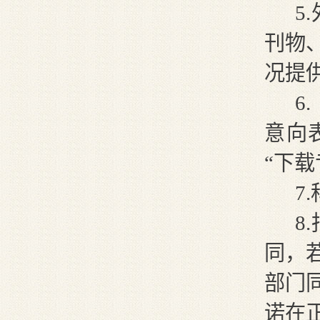
5
.
刊物
况提
6
.
意向
“下载
7
.
8.
同，
部门
诺在