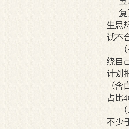
五
复
生思
试不
（
绕自
计划
（
含
占比4
（
不少