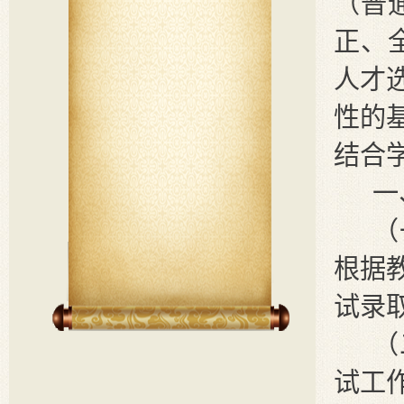
（普
正、
人才
性的
结合
一
（
根据
试录
（
试工