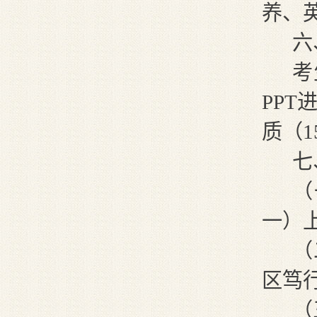
养、
六
考
PPT
质
（
七
（
一
）
（
区
笃
（