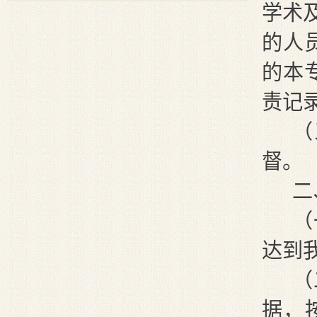
学术
的人
的本
责记
（
督。
二
（
达到
（
据，