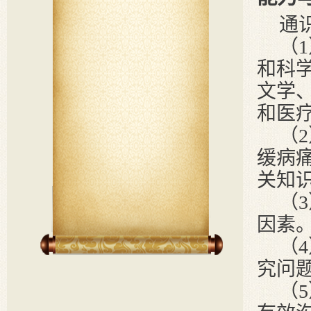
通
（
和科
文学
和医
（
缓病
关知
（
因素
（
究问
（