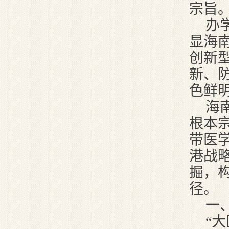
宗旨
办
显海
创新
新、
色鲜
海
根本
带医
港战
掘，
径。
一
“