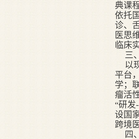
典课
依托
诊、
医思
临床
三
以
平台，
学；
瘤活
“研发
设国
跨境
四