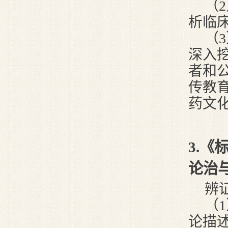
（
析临
（
深入
者和
传教
药文
3
.《
论治
辨
（
论描