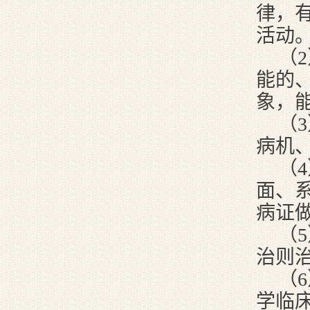
律，
活动
（
能的
象，
（
病机
（
面、
病证
（
治则
（
学临