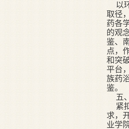
以
取径
药各
的观
鉴、
点，
和突
平台
族药
鉴。
五
紧
求，
业学