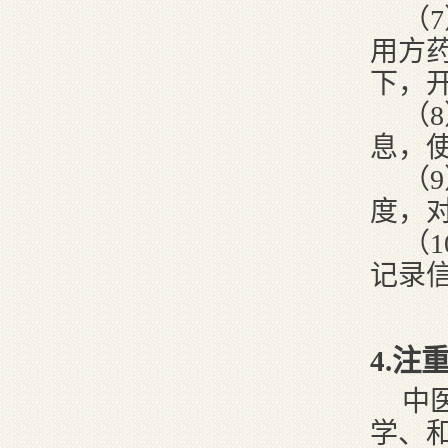
（
用方
下，
（
息，
（
度，
（
记录
4
.注
中
学、和