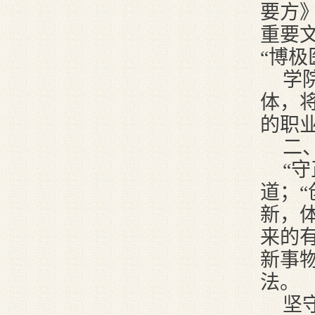
要方
重要
“博极
学
体，
的职
二
“
道；
新，
来的
新事
法。
坚