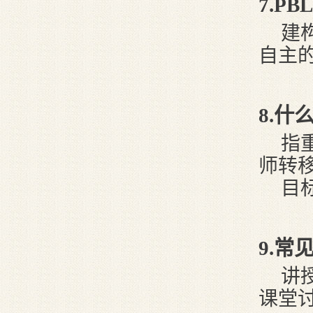
7
.P
建
自主
8
.什
指
师转
目
9
.常
讲
课堂