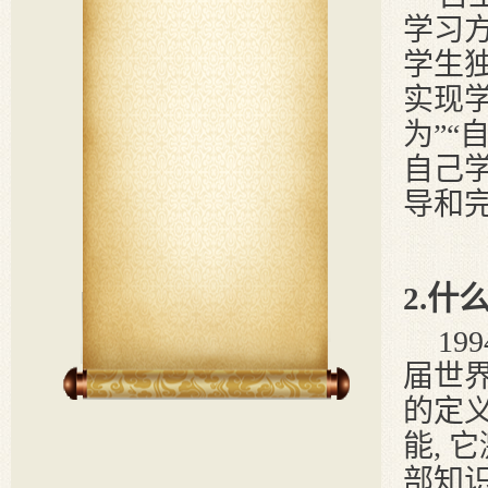
学习
学生
实现学
为”
自己
导和
2.什
19
届世界
的定
能,
部知