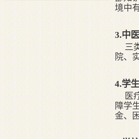
境中
3
.中
三
院、
4
.学
医
障学
金、