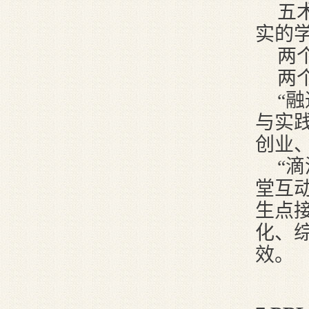
五
实的
两
两
“
与实
创业
“
堂互
生点
化、
效。