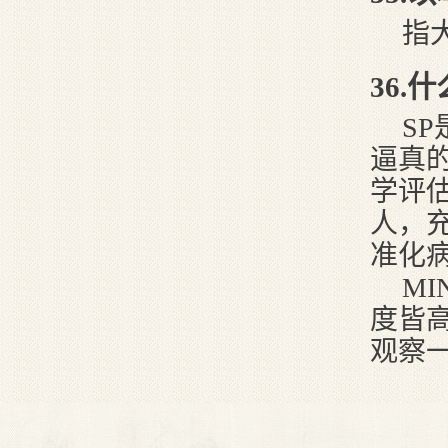
指
3
6
.什
S
逼真
学评
人，
准化
M
度皆
观察