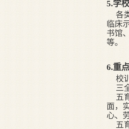
5.
学
各
临床
书馆
等。
6
.重
校
三
五
面，
心、
五