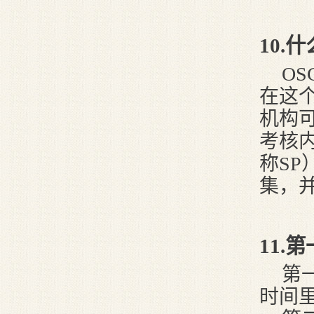
10
.
OS
在这
机构
考核
称SP
集，
11
.
第
时间