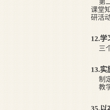
第
课堂
研活
12
.
三
13
.
制
教
3
5
.