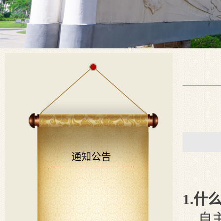
通知公告
1
.什
自