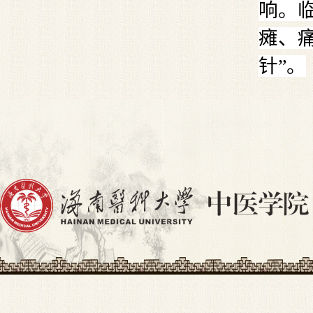
响。
瘫、
针”。