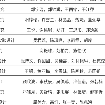
研究
郭宇瑞，郭锦辉，王酉铭，于江萍
研究
阳婷瑞，许雪兰，林晶晶，魏婕，董弼华
研究
王悦，谢铭珈，郑好，王思彤，郑逸颖
实验设计
吴君瑶，陈玢晔，李雨霏，胡璨
究
高艳珠，范柏青，熊怡欣
设计
张博文，许甜甜，吴桂霞，刘付佩琳，杜宛滢
设计
王钢，黄亚梅，李雪妹，陈画秋，苏国韬
设计
顾欣波，李秋景，吴佩蓉，冷佳诺，张若楠
研究
邓皓月，黄舒晴，张思馨，林镜熠，邹宇忻
设计
周美含，高灯，张一奕，陈兆鸿