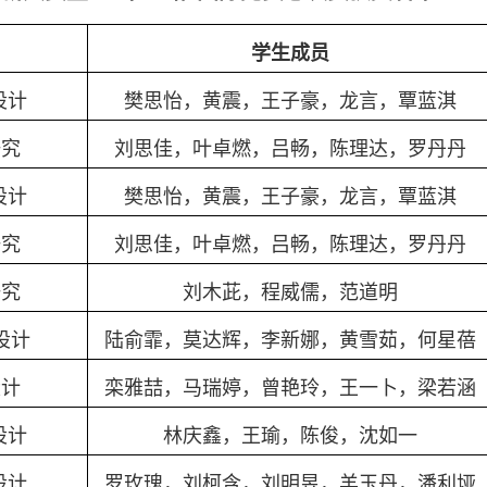
学生成员
设计
樊思怡，黄震，王子豪，龙言，覃蓝淇
研究
刘思佳，叶卓燃，吕畅，陈理达，罗丹丹
设计
樊思怡，黄震，王子豪，龙言，覃蓝淇
研究
刘思佳，叶卓燃，吕畅，陈理达，罗丹丹
研究
刘木茈，程威儒，范道明
设计
陆俞霏，莫达辉，李新娜，黄雪茹，何星蓓
设计
栾雅喆，马瑞婷，曾艳玲，王一卜，梁若涵
设计
林庆鑫，王瑜，陈俊，沈如一
设计
罗玫瑰，刘柯含，刘明昱，羊玉丹，潘利垭