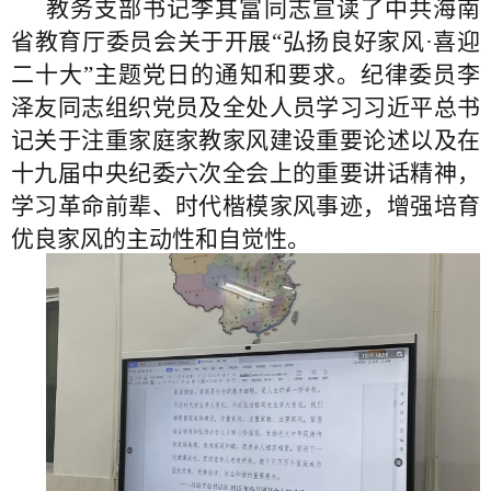
教务支部书记李其富同志宣读了中共海南
省教育厅委员会关于开展“弘扬良好家风·喜迎
二十大”主题党日的通知和要求。纪律委员李
泽友同志组织党员及全处人员学习习近平总书
记关于注重家庭家教家风建设重要论述以及在
十九届中央纪委六次全会上的重要讲话精神，
学习革命前辈、时代楷模家风事迹，增强培育
优良家风的主动性和自觉性。