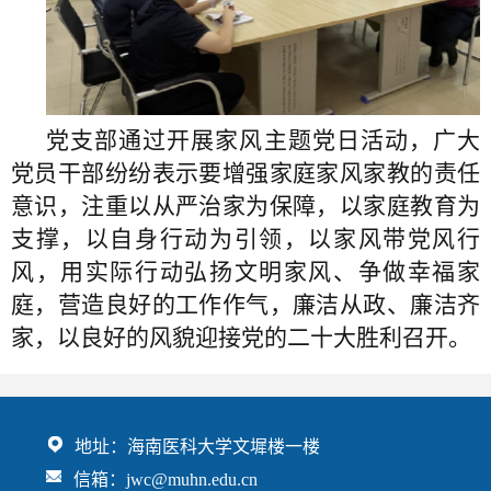
党支部通过开展家风主题党日活动，广大
党员干部纷纷表示要增强家庭家风家教的责任
意识，注重以从严治家为保障，以家庭教育为
支撑，以自身行动为引领，以家风带党风行
风，用实际行动弘扬文明家风、争做幸福家
庭，营造良好的工作作气，廉洁从政、廉洁齐
家，以良好的风貌迎接党的二十大胜利召开。
地址：海南医科大学文墀楼一楼
信箱：jwc@muhn.edu.cn