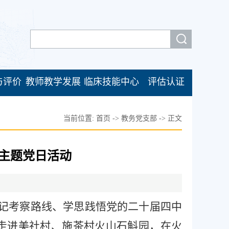
与评价
教师教学发展
临床技能中心
评估认证
当前位置:
首页
->
教务党支部
->
正文
”主题党日活动
总书记考察路线、学思践悟党的二十届四中
，走进美社村、施茶村火山石斛园，在火