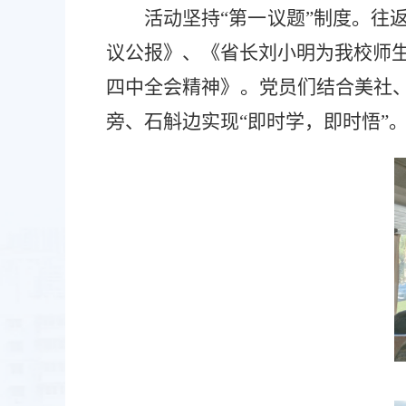
活动坚持
“第一议题”制度。往
议公报》
、《省长刘小明为我校师
四中全会精神》
。党员们结合美社
旁、石斛边
实现
“即
时
学
，
即
时
悟
”