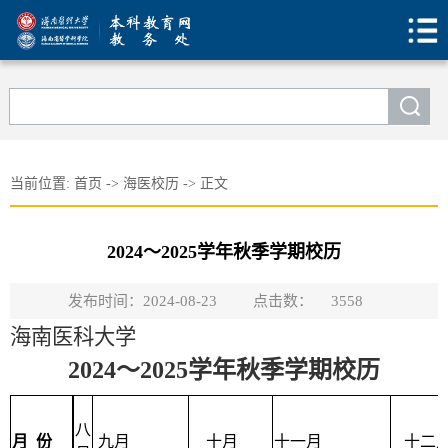
当前位置:
首页
->
海医校历
->
正文
2024～2025学年秋季学期校历
发布时间：2024-08-23
点击数：
3558
海
南医科大学
202
4
～202
5
学年
秋
季学期校历
八
月
份
九月
十月
十一月
十二