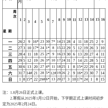
月
周
次
10
12
13
14
15
16
1
2
6
8
9
11
3
4
5
7
星
期
26
2
9
1
6*
2
3
30
7*
1
4
2
1
28
4
1
1
18
2
5
2
9
1
一
2
7
3
10
1
7*
2
4
1*
8
1
5
2
2
29
5
1
2
19
2
6
3
1
0
1
二
28
4
1
1
18
2
5
2
*
9
1
6
2
3
30
6
1
3
2
0
2
7
4
1
1
1
三
29
5
1
2
19
2
6
3
*
1
0
1
7
2
4
31
7
1
4
2
1
28
5
1
2
1
四
30
6
1
3
2
0
2
7
4
*
1
1
18
2
5
1
8
1
5
2
2
29
6
1
3
2
*
五
31
7
1
4#
2
1
28
5*
#
19
2
6
2
9
1
6
2
3
30
7
1
4
2
1
2
*
六
1
8
1
5*
2
2
#
6*
1
3
2
0
2
7
3
1
0
1
7
2
4
1
8
1
5
2
29
*
日
注：1.
8
月
26
日正式上课
。
2
.
寒
假从202
5
年
1
月
12
日开始
，下学期正式上课时间初步
定为202
5
年
2
月
24
日。