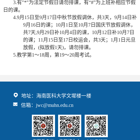
3
.有"*"为法定节假日请勿排课，有“#”为上班补相应节假
日的课。
4
.
9月15日至9月17日中秋节放假调休，共3天，9月14日补
9月16日的课；10月1日至10月7日国庆节放假
调休，
共
7
天
,9
月29日补10月4日的课，10月12日补10月7日
的课
；11月15日至17日校运会，共3天；
1
月1日
元旦
放假，
(拟放假1
天
)，
请勿排课
。
5.
教学第1～18周，第19～20周考试。
地址：海南医科大学文墀楼一楼
信箱：jwc@muhn.edu.cn