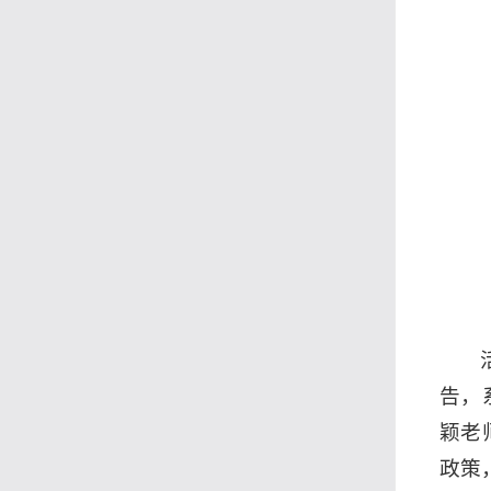
告，
颖老
政策