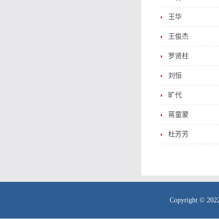
王华
王俊杰
罗贤柱
刘恒
旷代
蒋童蒙
杜芳芳
Copyright