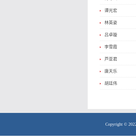
谭光宏
林英姿
吕卓璇
李雪霞
芦亚君
唐天乐
胡廷伟
Copyright