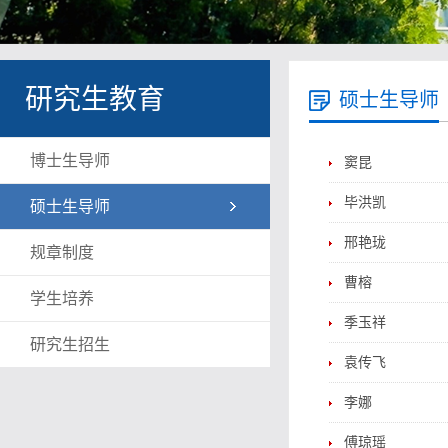
研究生教育
硕士生导师
博士生导师
窦昆
毕洪凯
硕士生导师
邢艳珑
规章制度
曹榕
学生培养
季玉祥
研究生招生
袁传飞
李娜
傅琼瑶