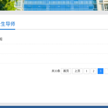
士生导师
阁
共33条
首页
上页
1
2
3