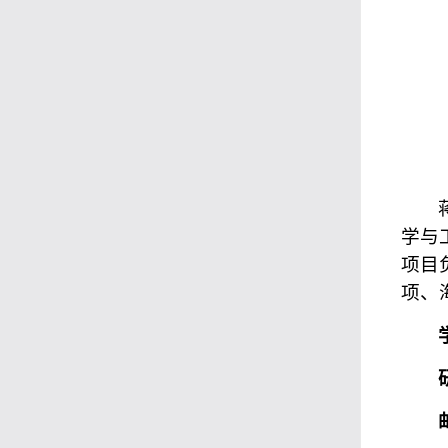
学与
项目
项、