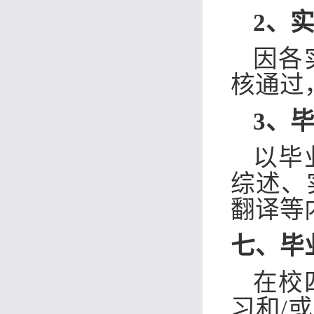
2、
因各
核通过
3、
以毕
综述、
翻译等
七、
毕
在校
习和/