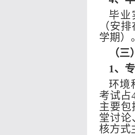
毕业
（
安排
学期）
（三
1、
环境
考试占
主要包
堂讨论
核方式