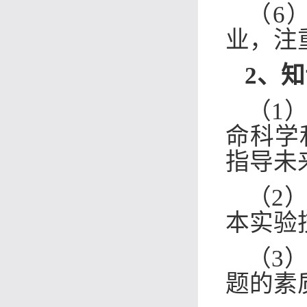
（6
业，注
2、
知
（1
命科学
指导未
（2
本实验
（3
题的素