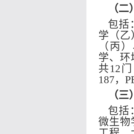
（二
包括
学（乙
（丙）
学、环
共12
187，
（三
包括
微生物
工程、