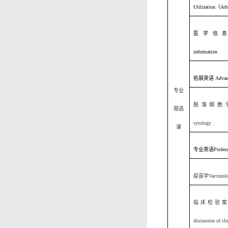
Utilization（Ad
医学信息学M
information
拓展英语 Advance
专业
脱落细胞学 Ex
限选
cytology
课
专业英语Professio
疫苗学Vaccinolo
临床检验案例
discussion of cli