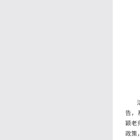
告，
颖老
政策