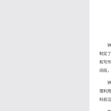
制定
和写
间段
理利
科前