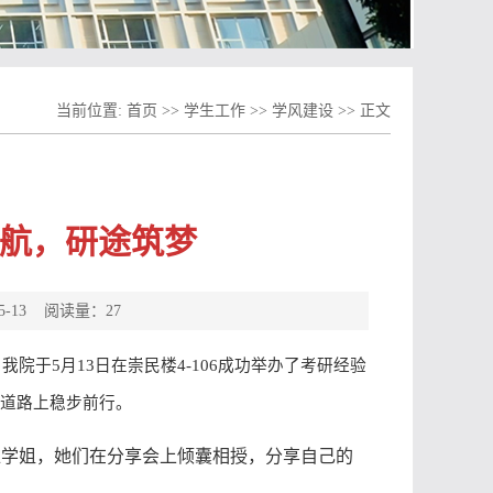
当前位置:
首页
>>
学生工作
>>
学风建设
>>
正文
引航，研途筑梦
5-13 阅读量：
27
，我院于
5
月
13
日在崇民楼
4-106
成功举办了考研经验
道路上稳步前行。
位学姐，她们在分享会上倾囊相授，分享自己的