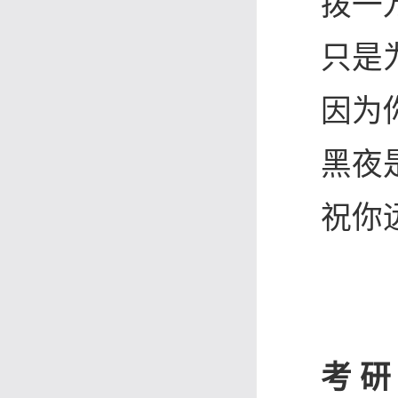
拨一
只是
因为
黑夜
祝你
考 研