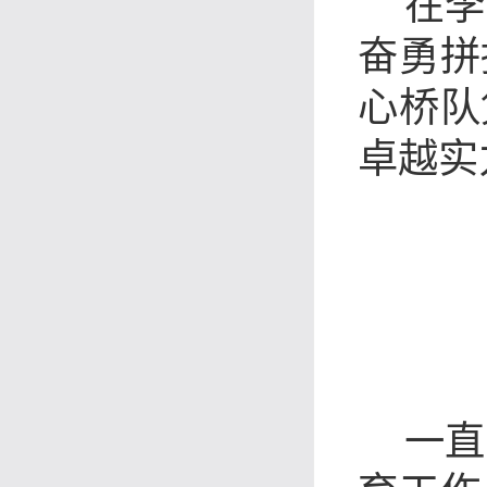
在
李
奋勇拼
心桥队
卓越实
一直