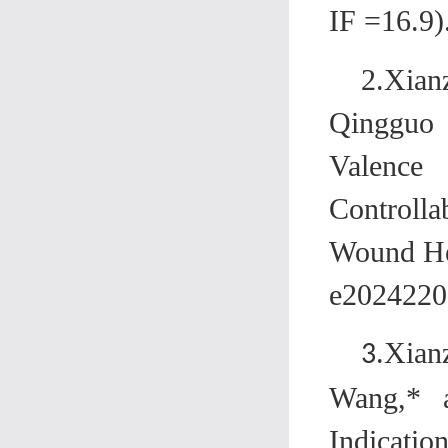
IF =16.9)
2.Xia
Qingguo 
Valence
Controlla
Wound Hea
e2024220
.Xia
3
Wang,* a
Indicatio