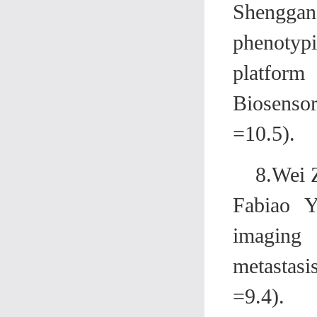
Shengga
phenotypi
platform 
Biosensor
=10.5).
8.Wei 
Fabiao Y
imaging f
metastasi
=9.4).