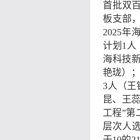
首批双百
板支部，
2025
计划1人
海科技新
艳珑）；
3人（王
昆、王蕊
工程”第
层次人选
于10的