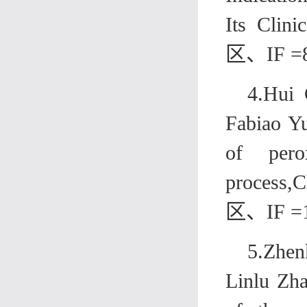
Its Clini
区、
IF =
4.Hui 
Fabiao Yu
of pero
process,C
区、
IF =
5.
Zhen
Linlu Zha