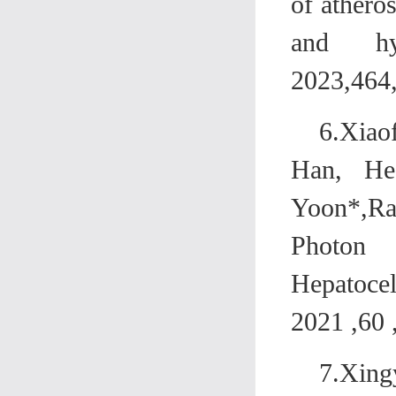
of atheros
and hyp
2023,464
6.Xiao
Han, He
Yoon*,Ra
Photon
Hepatoce
2021 ,60 
7.Xin