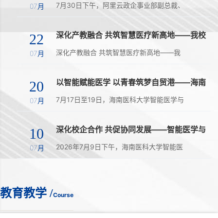
7月30日下午，阿里云政企事业部副总裁、
07月
南部大区总经理韩飞率团队访问我校。我校
副校长黄斌文会见客人并主持召开战略合作
深化产教融合 共筑智慧医疗新高地——我校
22
座谈会，双方围绕人工智能赋能医学教育、
副校长黄斌文率队赴博鳌一龄集团开展校
现代产业学院建设、科研创新等议题深入交
深化产教融合 共筑智慧医疗新高地——我
企...
07月
流，达成全面战略合作共识。.
校副校长黄斌文率队赴博鳌一龄集团开展校
企合作洽谈为深入推动产学研一体化建设，
以智能赋能医学 以青春筑梦自贸港——海南
20
探索人工智能赋能医学教育与健康产业发展
医科大学智能医学与技术学院（大数据研
的新路径，2026年7月18日，我校党委常
7月17日至19日，海南医科大学智能医学与
究...
07月
委、副校长兼智能医学与技术学院（大数据
技术学院（大数据研究中心，以下简称“智
研究中心）院....
医学院”）2026年优秀大学生夏令营在海口
深化校企合作 共促协同发展——智能医学与
10
顺利举行。来自全国多所高校的33名优秀
技术学院（大数据研究中心）与海南金域...
本科生齐聚椰城，沉浸式感受学校的学科实
2026年7月9日下午，海南医科大学智能医
07月
力、科研平台与育人氛围。7月18日上午，
学与技术学院（大数据研究中心）与海南金
夏令营开营仪....
域校企合作座谈会在润深楼连楼402会议室
举行。学院与企业有关负责人及相关人员参
教育教学
/
加座谈，双方围绕人才培养、科学研究、技
Course
术创新和医疗健康服务等方面的合作进行了
深入交流。校....