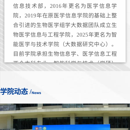
信息技术部，2016年更名为医学信息学
院，2019年在原医学信息学院的基础上整
合引进的生物医学组学大数据团队成立生
物医学信息与工程学院，2025年更名为智
能医学与技术学院（大数据研究中心）。
目前学院承担生物信息学、医学信息工程
两个本科专业、智能科学与技术（学硕）
和电子信息（专硕）硕士研究生和生物学
（生物物理学方向）博士研究生的培养工
学院动态
/
作，形成了从本科生、硕士生、博士生多
News
层次的教学体系。学院紧密围绕“人工智能
+生物医学数据”医工融合的核心目标，构
筑“智能+医学”跨学科教学、科研和育人体