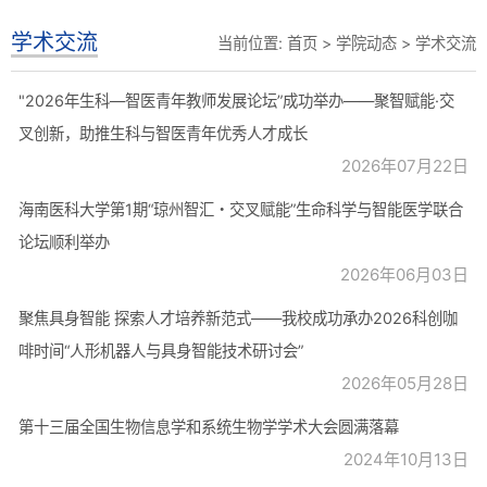
学术交流
当前位置:
首页
>
学院动态
>
学术交流
"2026年生科—智医青年教师发展论坛”成功举办——聚智赋能·交
叉创新，助推生科与智医青年优秀人才成长
2026年07月22日
海南医科大学第1期“琼州智汇・交叉赋能”生命科学与智能医学联合
论坛顺利举办
2026年06月03日
聚焦具身智能 探索人才培养新范式——我校成功承办2026科创咖
啡时间“人形机器人与具身智能技术研讨会”
2026年05月28日
第十三届全国生物信息学和系统生物学学术大会圆满落幕
2024年10月13日