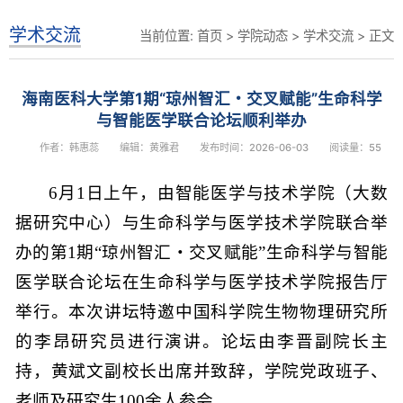
学术交流
当前位置:
首页
>
学院动态
>
学术交流
> 正文
海南医科大学第1期“琼州智汇・交叉赋能”生命科学
与智能医学联合论坛顺利举办
作者：韩惠蕊
编辑：黄雅君
发布时间：2026-06-03
阅读量：
55
6月1日上午，由智能医学与技术学院（大数
据研究中心）与生命科学与医学技术学院联合举
办的第1期“琼州智汇・交叉赋能”生命科学与智能
医学联合论坛在生命科学与医学技术学院报告厅
举行。本次讲坛特邀中国科学院生物物理研究所
的李昂研究员进行演讲。论坛由李晋副院长主
持，黄斌文副校长出席并致辞，学院党政班子、
老师及研究生100余人参会。