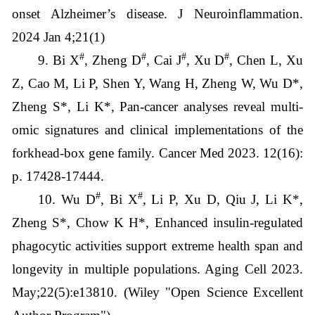
onset Alzheimer’s disease. J Neuroinflammation.
2024 Jan 4;21(1)
#
#
#
#
9. Bi X
, Zheng D
, Cai J
, Xu D
, Chen L, Xu
Z, Cao M, Li P, Shen Y, Wang H, Zheng W, Wu D*,
Zheng S*, Li K*, Pan-cancer analyses reveal multi-
omic signatures and clinical implementations of the
forkhead-box gene family. Cancer Med 2023. 12(16):
p. 17428-17444.
#
#
10. Wu D
, Bi X
, Li P, Xu D, Qiu J, Li K*,
Zheng S*, Chow K H*, Enhanced insulin-regulated
phagocytic activities support extreme health span and
longevity in multiple populations. Aging Cell 2023.
May;22(5):e13810. (Wiley "Open Science Excellent