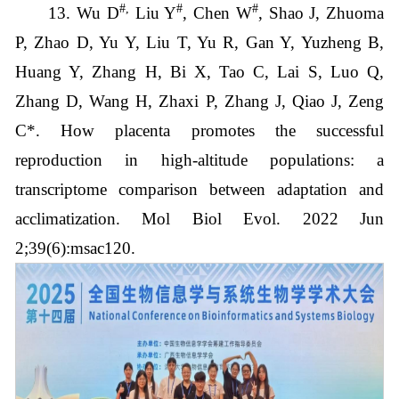
#,
#
#
13. Wu D
Liu Y
, Chen W
, Shao J, Zhuoma
P, Zhao D, Yu Y, Liu T, Yu R, Gan Y, Yuzheng B,
Huang Y, Zhang H, Bi X, Tao C, Lai S, Luo Q,
Zhang D, Wang H, Zhaxi P, Zhang J, Qiao J, Zeng
C*. How placenta promotes the successful
reproduction in high-altitude populations: a
transcriptome comparison between adaptation and
acclimatization. Mol Biol Evol. 2022 Jun
2;39(6):msac120.