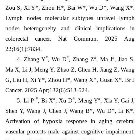
Zou S, Xi Y*, Zhou H*, Bai W*, Wu D*, Wang X*.
Lymph nodes molecular subtypes unravel lymph
nodes heterogeneity and clinical implications in
colorectal cancer. Nat Commun. 2025 Aug
22;16(1):7834.
#
#
#
#
4. Zhang Y
, Wu D
, Zhang Z
, Ma J
, Jiao S,
Ma X, Li J, Meng Y, Zhao Z, Chen H, Jiang Z, Wang
G, Liu H, Xi Y*, Zhou H*, Wang X*, Guan X*. Br J
Cancer. 2025 Apr;132(6):513-524.
#
#
#
#
5.
Li P
, Bi X
, Xu D
, Meng Y
, Xia Y, Cai J,
Shen Y, Wang J, Chen J, Wang B*, Wu D*, Li K*.
Activation of hypoxia response in aging cerebral
vascular protects male against cognitive impairment.