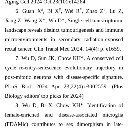
Aging Cell 2024 Oct;23(10):e14264.
#
#
#
#
6. Guan X
, Bi X
, Wei R
, Zhao Z
, Lu Z,
Jiang Z, Wang X*, Wu D*, Single-cell transcriptomic
landscape reveals distinct tumourigenesis and immune
microenvironments in secondary radiation-exposed
rectal cancer. Clin Transl Med 2024. 14(4): p. e1659.
7. Wu D, Sun JK, Chow KH*. A conserved cell
cycle re-entry-senescence evolutionary trajectory in
post-mitotic neurons with disease-specific signature.
PLoS Biol. 2024 Apr 23;22(4):e3002559. (Plos
Biology editors' top picks for 2024)
8. Wu D, Bi X, Chow KH*. Identification of
female-enriched and disease-associated microglia
(FDAMic) contributes to sex dimorphism in late-