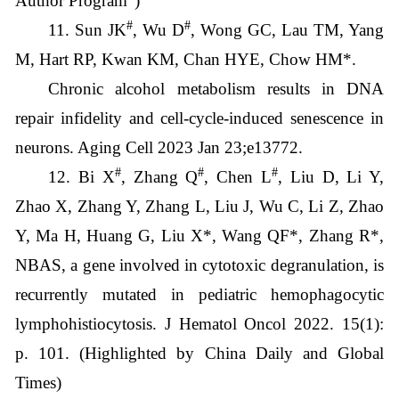
Author Program")
#
#
11. Sun JK
, Wu D
, Wong GC, Lau TM, Yang
M, Hart RP, Kwan KM, Chan HYE, Chow HM*.
Chronic alcohol metabolism results in DNA
repair infidelity and cell-cycle-induced senescence in
neurons. Aging Cell 2023 Jan 23;e13772.
#
#
#
12
. Bi X
, Zhang Q
, Chen L
, Liu D, Li Y,
Zhao X, Zhang Y, Zhang L, Liu J, Wu C, Li Z, Zhao
Y, Ma H, Huang G, Liu X*, Wang QF*, Zhang R*,
NBAS, a gene involved in cytotoxic degranulation, is
recurrently mutated in pediatric hemophagocytic
lymphohistiocytosis. J Hematol Oncol 2022. 15(1):
p. 101. (Highlighted by China Daily and Global
Times)