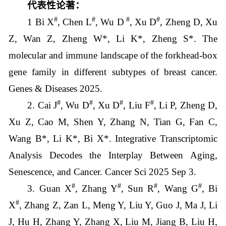
代表性论著：
#
#
#
#
1 Bi X
, Chen L
, Wu D
, Xu D
, Zheng D, Xu
Z, Wan Z, Zheng W*, Li K*, Zheng S*. The
molecular and immune landscape of the forkhead-box
gene family in different subtypes of breast cancer.
Genes & Diseases 2025.
#
#
#
#
2. Cai J
, Wu D
, Xu D
, Liu F
, Li P, Zheng D,
Xu Z, Cao M, Shen Y, Zhang N, Tian G, Fan C,
Wang B*, Li K*, Bi X*. Integrative Transcriptomic
Analysis Decodes the Interplay Between Aging,
Senescence, and Cancer. Cancer Sci 2025 Sep 3.
#
#
#
#
3.
Guan X
, Zhang Y
, Sun R
, Wang G
, Bi
#
X
, Zhang Z, Zan L, Meng Y, Liu Y, Guo J, Ma J, Li
J, Hu H, Zhang Y, Zhang X, Liu M, Jiang B, Liu H,