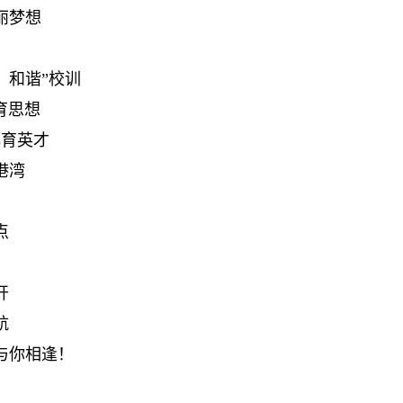
丽梦想
、和谐”校训
育思想
化育英才
港湾
堂
点
开
航
与你相逢！