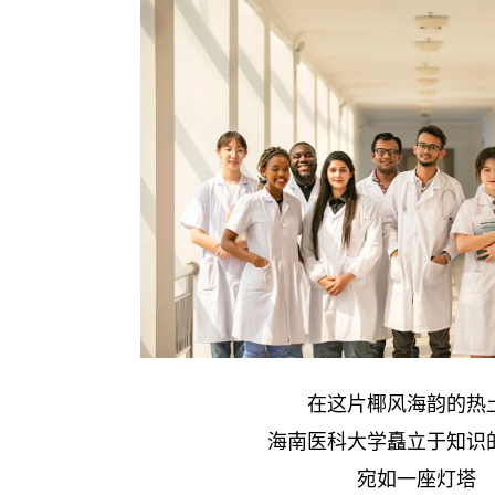
在这片椰风海韵的热
海南医科大学矗立于知识
宛如一座灯塔