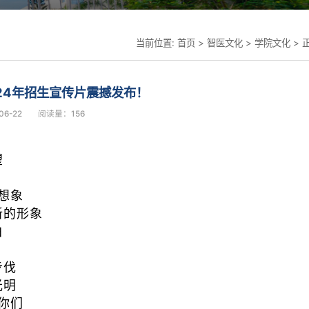
当前位置:
首页
>
智医文化
>
学院文化
> 
24年招生宣传片震撼发布！
6-22
阅读量：
156
望
想象
新的形象
白
步伐
光明
你们