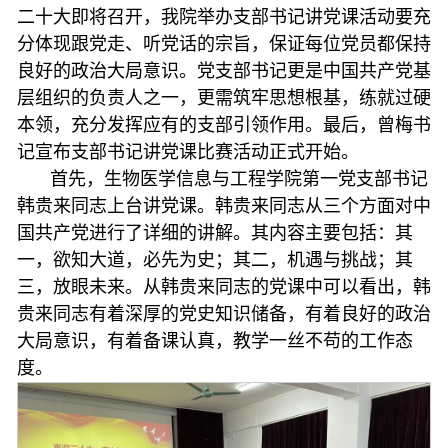
二十大即将召开，我院举办支部书记讲党课活动要充
分体现跟党走、听党话的宗旨，保证每位党员都保持
良好的政治大局意识。党支部书记更是中国共产党基
层组织的负责人之一，更需筑牢思想根基，练就过硬
本领，充分发挥应有的支部引领作用。最后，曾梅书
记宣布支部书记讲党课比赛活动正式开始。
首先，生物医学信息与工程学院第一党支部书记
韩贵来同志上台讲党课。韩贵来同志从三个方面对中
国共产党进行了详细的讲
解。其内容主要包括：其
一，欲知大道，必先为史；其二，机遇与挑战；其
三，放眼未来。从韩贵来同志的党课中可以看出，韩
贵来同志有着深厚的党史知识储备，有着良好的政治
大局意识，有着备课认真，教学一丝不苟的工作态
度。