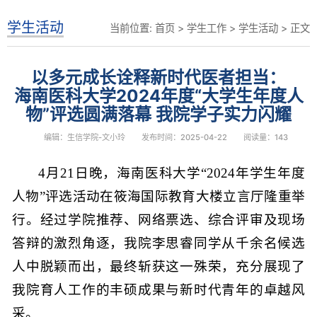
学生活动
当前位置:
首页
>
学生工作
>
学生活动
> 正文
以多元成长诠释新时代医者担当：
海南医科大学2024年度“大学生年度人
物”评选圆满落幕 我院学子实力闪耀
编辑：生信学院-文小玲
发布时间：2025-04-22
阅读量：
143
4月21日晚，海南医科大
学“2024
年学生年度
人物”评选活动
在筱海国际
教育大楼立言厅隆重举
行。经过学院推荐、网络票选、综合评审及现场
答辩的激烈角逐，我院李思睿同学从千余名候选
人中脱颖而出，最终斩获这一殊荣，充分展现了
我院育人工作的丰硕成果与新时代青年的卓越风
采。