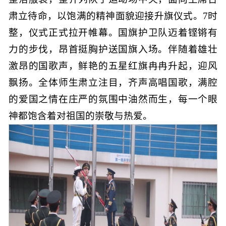
肃立待命，以饱满的精神面貌迎接升旗仪式。7时
整，仪式正式拉开帷幕。国旗护卫队迈着铿锵有
力的步伐，昂首挺胸护送国旗入场。伴随着雄壮
激昂的国歌声，鲜艳的五星红旗冉冉升起，迎风
飘扬。全体师生肃立注目，齐声高唱国歌，满腔
的爱国之情在庄严的氛围中油然而生，每一个眼
神都饱含着对祖国的崇敬与热爱。