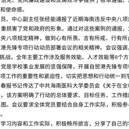
严治党、党风廉政建设和反腐败斗争提供了根本遵循。
感和使命感。
委员、中心副主任张经能通报了近期海南违反中央八项
严重损害了党和政府的形象。通过对这些案例的通报，
央八项规定精神，做到心有所畏、言有所戒、行有所止
港先锋专项行动动员部署会议的相关精神。会议强调，
革挑战，全年主要工作涉及服务效能、人才效能等8个
治党是学校事业发展的坚强保障，开展自贸港先锋专项
两项工作的重要性和紧迫性，切实把思想和行动统一到
李春报书记传达了中共海南医科大学委员会《关于在全
署。该方案明确了行动的总体要求、目标任务、工作措
线图。会议要求全体党员要结合自身工作实际，积极参
量。
绕学习内容和工作实际，积极畅所欲言，分享了自己的