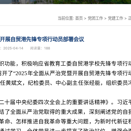
当前位置:
首页
>
党团工作
>
党建工作
> 
暨开展自贸港先锋专项行动员部署会议
2025-04-14
阅读量：
188
织功能，积极响应省教育工委自贸港学校先锋专项行
召开了“2025年全面从严治党暨开展自贸港先锋专项行
主任黄斌文，纪检委员、中心副主任张经能，组织委员
二十届中央纪委四次全会上的重要讲话精神》。习近
结了全面从严治党取得的重大成果，深刻阐述党的自
革命、怎样推进自我革命等重大问题，为新时代新征