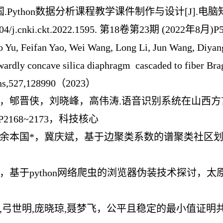
国.Python数据分析课程教学课件制作与设计[J].电脑知识与技
004/j.cnki.ckt.2022.1595. 第18卷第23期 (2022年8月)P5
Yu, Feifan Yao, Wei Wang, Long Li, Jun Wang, Diyang
nwardly concave silica diaphragm
cascaded to fiber Bra
ns,527,128990（2023）
余本国，郇晋侠，刘晓峰，高伟涛.语音识别系统在山西方
)，P2168~2173，科技核心
赵菲，余本国*，冀庆斌，基于边聚类系数的谱聚类社区
国*，基于python网络爬虫的浏览器伪装技术探讨，太原学院学
本国,弓世明,庞晓琼,聂梦飞，公平且稳定的最小值证明共识机