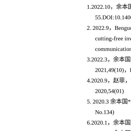
1.
2022.10，余本
55.DOI:10.14
2.
2022.9，Benguo 
cutting-free i
communicatio
3.
2022.3，
2021,49(10
4.
2020.9，
2020,54(01)
5.
2020.3 余本
No.134)
6.
2020.1，余