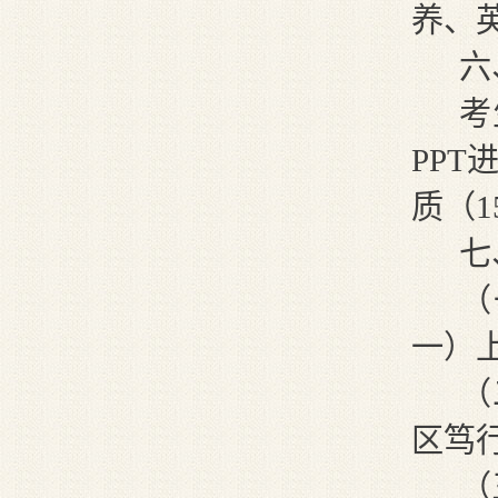
养、
六
考
PPT
质
（
七
（
一
）
（
区
笃
（