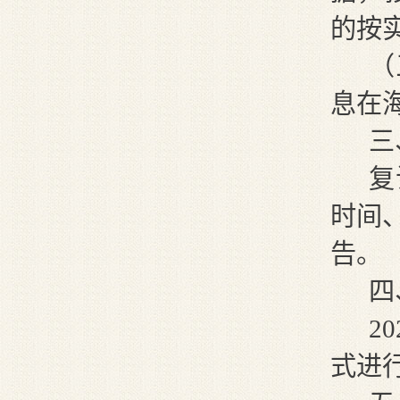
的按
（
息在
三
复
时间
告。
四
2
式进