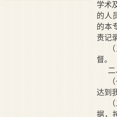
学术
的人
的本
责记
（
督。
二
（
达到
（
据，