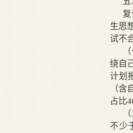
五
复
生思
试不
（
绕自
计划
（
含
占比4
（
不少