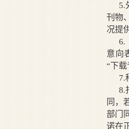
5
.
刊物
况提
6
.
意向
“下载
7
.
8.
同，
部门
诺在