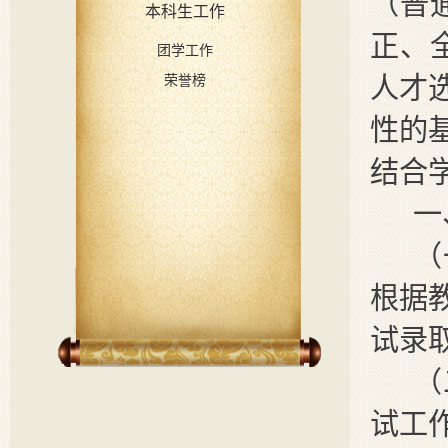
（普
本科生工作
正、
团学工作
荣誉榜
人才
性的
结合
一
（
根据
试录
（
试工