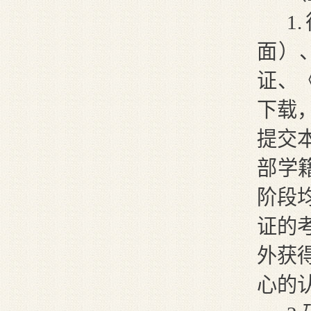
1
.
面
）
证、
下载
提交
部学
阶段
证的
外获
心的