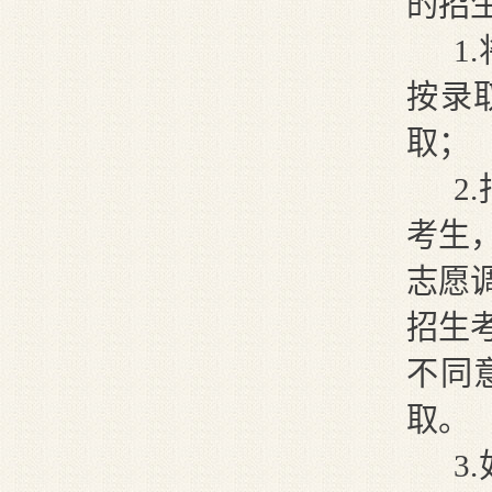
的招
1
按录
取
；
2
考生
志愿
招生
不同
取。
3