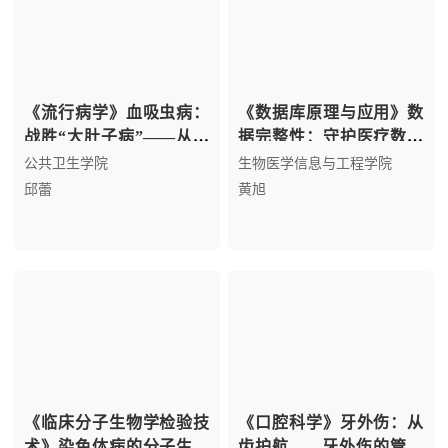
《流行病学》血吸虫病：
《数据库原理与应用》数
战胜“大肚子病”——从瘟
据完整性：守护医疗数据
疫到胜利的传染病防治之
之基
公共卫生学院
生物医学信息与工程学院
路
邱蕾
黄旭
《临床分子生物学检验技
《口腔科学》牙外伤：从
术》染色体病的分子生物
齿护航——牙外伤的管理