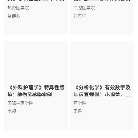
学检验、Down综合征的分
攻略
热带医学院
口腔医学院
子检验：分子检验 国家责
蔡群芳
郭竹玲
任
《外科护理学》特异性感
《分析化学》有效数字及
染：破伤风感染案例
其运算规则：小误差，大
发现
国际护理学院
药学院
李领
周丹