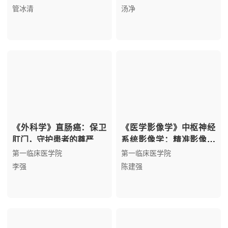
道
管冰清
汤净
《外科学》直肠癌：保卫
《医学影像学》中枢神经
肛门，守护患者的尊严
系统影像学：精准影像，
守护生命线
第一临床医学院
第一临床医学院
李强
陈建强