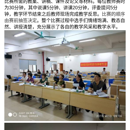
比赛所需的教案、讲稿、课件及论文等材料。每位教师赛时
为
30
分钟，其中说课
5
分钟、讲课
20
分钟，评委提问
5
分
钟，教学环节结束之后教师现场完成教学反思。
比赛的顺序
由赛前抽签决定
。整个比赛过程中选手们情绪饱满、教态自
然、讲授清楚，充分展示了各自的教学风采和教学水平。