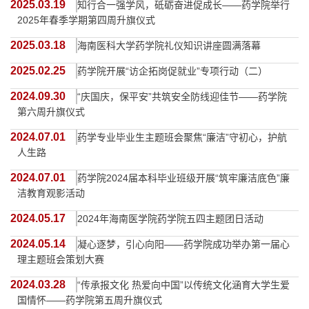
2025.03.19
知行合一强学风，砥砺奋进促成长——药学院举行
2025年春季学期第四周升旗仪式
2025.03.18
海南医科大学药学院礼仪知识讲座圆满落幕
2025.02.25
药学院开展“访企拓岗促就业”专项行动（二）
2024.09.30
“庆国庆，保平安”共筑安全防线迎佳节——药学院
第六周升旗仪式
2024.07.01
药学专业毕业生主题班会聚焦“廉洁”守初心，护航
人生路
2024.07.01
药学院2024届本科毕业班级开展“筑牢廉洁底色”廉
洁教育观影活动
2024.05.17
2024年海南医学院药学院五四主题团日活动
2024.05.14
凝心逐梦，引心向阳——药学院成功举办第一届心
理主题班会策划大赛
2024.03.28
“传承报文化 热爱向中国”以传统文化涵育大学生爱
国情怀——药学院第五周升旗仪式