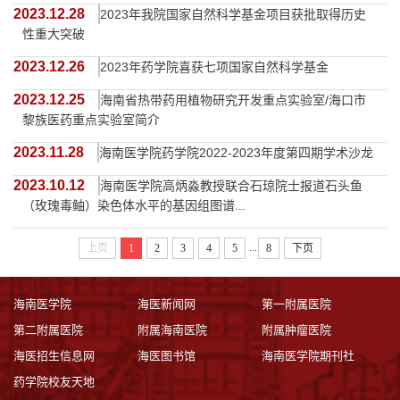
2023.12.28
2023年我院国家自然科学基金项目获批取得历史
性重大突破
2023.12.26
2023年药学院喜获七项国家自然科学基金
2023.12.25
海南省热带药用植物研究开发重点实验室/海口市
黎族医药重点实验室简介
2023.11.28
海南医学院药学院2022-2023年度第四期学术沙龙
2023.10.12
海南医学院高炳淼教授联合石琼院士报道石头鱼
（玫瑰毒鲉）染色体水平的基因组图谱...
...
上页
1
2
3
4
5
8
下页
海南医学院
海医新闻网
第一附属医院
第二附属医院
附属海南医院
附属肿瘤医院
海医招生信息网
海医图书馆
海南医学院期刊社
药学院校友天地