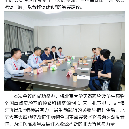
室的实质性运作
奠定了
坚实的基础，
旨在
探索出一条“以交
流促了解，以合作促建设”的务实路径。
本次会议的成功举办，将北京大学天然药物及仿生药物
全国重点实验室的顶级科研资源“引进来、扎下根”，
是“
海
医
再出发”精神最有力、最生动践行
的关键
举措
！今后，北
京大学天然药物及仿生药物全国重点实验室将与海医深度合
作，为海医高质量发展注入源源不断的北大智慧与力量！