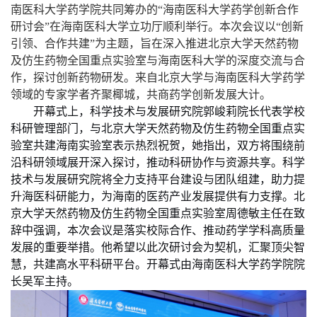
南医科大学药学院
共同
筹办的“海南医科大学药学创新合作
研讨会”在海南医科大学立功厅顺利举行。本次会议以“创新
引领、合作共建”为主题，旨在深入推进北京大学天然药物
及仿生药物全国重点实验室与海南医科大学的
深度
交流
与
合
作，
探讨
创新药物研发。来自北京大学与海南医科大学药学
领域的专家学者齐聚椰城，共商药学创新发展大计。
开幕式上，科学技术与发展研究院
郭峻莉
院长
代表学校
科研管理部门，与北京大学天然药物及仿生药物全国重点实
验室共建海南实验室表示热烈祝贺，她指出，双方将围绕前
沿科研领域展开深入探讨，推动科研协作与资源共享。
科学
技术与发展研究院将
全力支持平台建设与团队组建，助力提
升海医科研能力，为海南
的
医药产业发展提供有力支撑。北
京大学天然药物及仿生药物全国重点实验室
周德敏
主任在致
辞中强调，本次会议是落实校际合作、推动药学学科高质量
发展的重要举措。他希望以此次研讨会为契机，汇聚顶尖智
慧，共建高水平科研平台。开幕式由海南医科大学药学院院
长吴军主持。