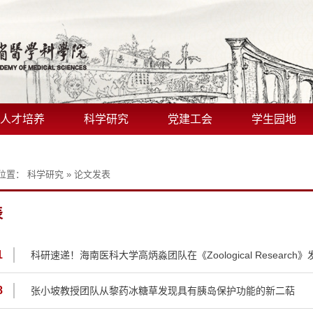
人才培养
科学研究
党建工会
学生园地
位置：
科学研究
»
论文发表
表
1
科研速递！海南医科大学高炳淼团队在《Zoological Research
8
张小坡教授团队从黎药冰糖草发现具有胰岛保护功能的新二萜