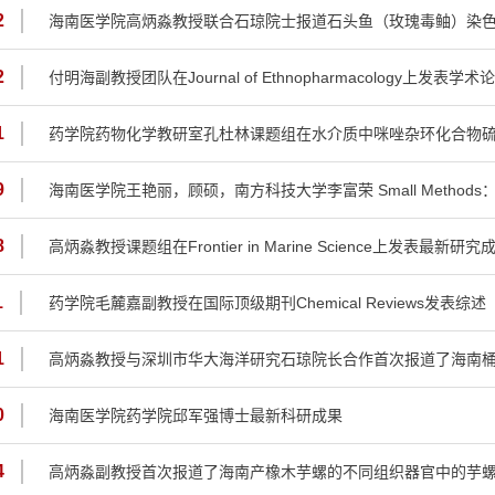
2
海南医学院高炳淼教授联合石琼院士报道石头鱼（玫瑰毒鲉）染色体
2
付明海副教授团队在Journal of Ethnopharmacology上发表学术
1
药学院药物化学教研室孔杜林课题组在水介质中咪唑杂环化合物
9
海南医学院王艳丽，顾硕，南方科技大学李富荣 Small Methods
8
高炳淼教授课题组在Frontier in Marine Science上发表最新研究
1
药学院毛麓嘉副教授在国际顶级期刊Chemical Reviews发表综述
1
高炳淼教授与深圳市华大海洋研究石琼院长合作首次报道了海南
0
海南医学院药学院邱军强博士最新科研成果
4
高炳淼副教授首次报道了海南产橡木芋螺的不同组织器官中的芋