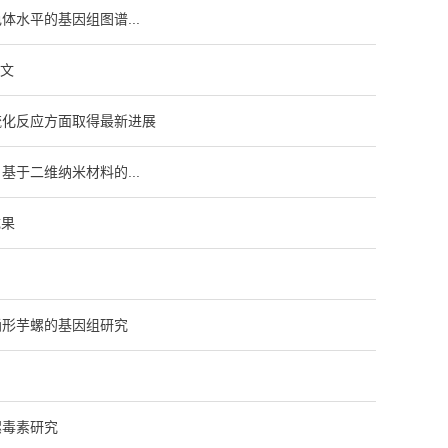
水平的基因组图谱...
论文
硫化反应方面取得最新进展
：基于二维纳米材料的...
成果
桶形芋螺的基因组研究
螺毒素研究