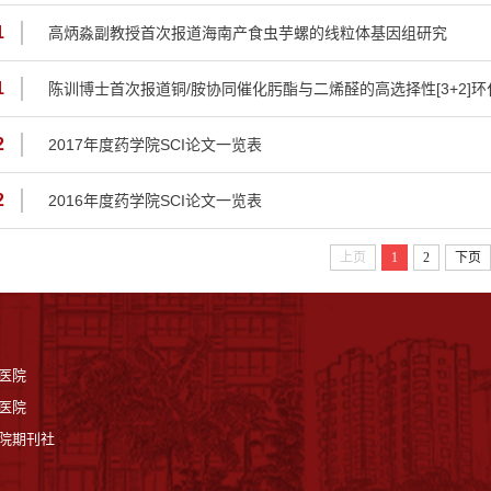
1
高炳淼副教授首次报道海南产食虫芋螺的线粒体基因组研究
1
陈训博士首次报道铜/胺协同催化肟酯与二烯醛的高选择性[3+2]
2
2017年度药学院SCI论文一览表
2
2016年度药学院SCI论文一览表
上页
1
2
下页
医院
医院
院期刊社