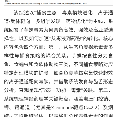
该综述以“捕食生态—毒素模块进化—离子通
道/受体靶向—多组学发现—药物优化”为主线，系
统回答了芋螺毒素为何具备高效、强效及高亚型选
择性，以及如何加速“从毒液到药物”的转化。核心
内容包含四个方面：第一，从生态角度揭示毒素多
样性与捕食策略的耦合关系。芋螺按食性分为食
鱼、食蠕虫和食软体动物三类，不同捕食策略对应
特定药理模块的扩张，如食鱼类芋螺富集快速起效
的离子通道靶向毒肽，并借助系统发育与齿舌形态
分析，直观呈现“形态—功能—毒素”关联。第二，
系统梳理神经药理学关键靶点，涵盖电压门控钠、
钾、钙通道（尤其是Ziconotide靶点Caᵥ2.2）及烟
碱型乙酰胆碱受体，以表格汇总代表性毒素的作用