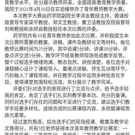
育教学水平，充分展示教师风采，全面提高教育教学质量，
我院于2021年4月10日在实验楼举办了青年教师教学大赛。
本次教学大赛由药学院副院长李泽友教授主持，邀请校
级督导专家梁平教授、郑文芝教授、曹卫洁教授及院级督导
刘艳教授和余邦良教授担任本次比赛的评委。
药学院共有10名青年教师参加此次比赛，并积极提交本
次比赛所需要的教案、讲稿、课件及教研论文等材料。每位
教师比赛时间为25分钟，其中说课5分钟、讲课20分钟，评
委点评交流5分钟，教学环节结束教师现场完成教学反思。
整个过程选手情绪饱满、教态自然、讲授清楚，各位选手对
课程精心设计了课程导入、重难点讲解、师生互动等环节，
巧妙融入了课程思政，并在教学过程中运用多种信息化手
段，使得课堂氛围轻松活泼，充分展示了教学风采。
评委们针对选手的表现进行了交流与点评，给予选手较
高的肯定，肯定了选手们扎实的教学基本功、充分的备课。
同时对选手们存在的问题和不足进行了交流，建议选手们教
学手段要多样化、选择合适的比赛课程内容、多挖掘课程思
政元素等。
经过激烈角逐，综合选手们的现场授课、教案及教学论
文等得分，共有5位老师获得本次青年教师教学比赛奖：一