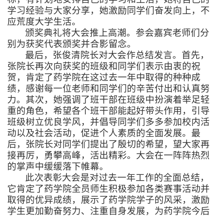
学习经验与大家分享，她激励同学们奋发向上，不
应荒度大学生活。
颁奖典礼将大会推上高潮。参会嘉宾老师们分
别为获奖代表颁奖并合影留念。
最后，张俊清院长对大会作总结发言。首先，
张院长再次向获奖的班级和同学们表示由衷的祝
贺，肯定了药学院在这过去一年中取得的种种成
绩，感谢每一位老师和同学们的辛苦付出和认真努
力。其次，她强调了班干部在班级中扮演着举足轻
重的角色，希望各个班干部能起好带头作用，引导
班级树立优良学风，并倡导同学们多多参加校内活
动以及社会活动，促进个人素质的全面发展。最
后，张院长对同学们提出了殷切的希望，望大家再
接再厉，勇攀高峰，活出精彩。大会在一阵阵热烈
的掌声中缓缓落下帷幕。
此次表彰大会是对过去一年工作的全面总结，
它肯定了药学院全员师生积极参加各类赛事活动并
取得的优异成绩，展示了药学院学子的风采，激励
学生更加勤奋努力、注重自身发展，为药学院今后