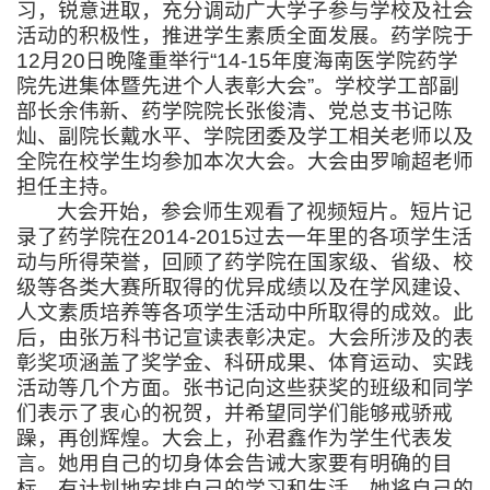
习，锐意进取，充分调动广大学子参与学校及社会
活动的积极性，推进学生素质全面发展。药学院于
12月20日晚隆重举行“14-15年度海南医学院药学
院先进集体暨先进个人表彰大会”。
学校学工部副
部长余伟新、
药学院院长张俊清、党总支书记陈
灿、副院长戴水平、学院团委及学工相关老师以及
全院在校学生均参加本次大会。大会由罗喻超老师
担任主持。
大会开始，参会师生观看了视频短片。短片记
录了药学院在2014-2015过去一年里的各项学生活
动与所得荣誉，回顾了药学院在国家级、省级、校
级等各类大赛所取得的优异成绩以及在学风建设、
人文素质培养等各项学生活动中所取得的成效。此
后，由张万科书记宣读表彰决定。大会所涉及的表
彰奖项涵盖了奖学金、科研成果、体育运动、实践
活动等几个方面。张书记向这些获奖的班级和同学
们表示了衷心的祝贺，并希望同学们能够戒骄戒
躁，再创辉煌。大会上，孙君鑫作为学生代表发
言。她用自己的切身体会告诫大家要有明确的目
标，有计划地安排自己的学习和生活，她将自己的