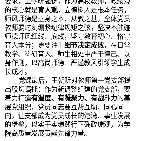
要求，王朝昕强调，作为高校教师，政绩观
的核心就是
育人观
，立德树人是根本任务
，
师风师德是立身之本、从教之基。全体党员
教师要时刻绷紧纪律规矩之弦，坚决不触碰
师德师风红线、底线，坚守教育初心、恪守
育人本分；更要注重
细节决定成败
，在日常
教学、科研育人、师生相处中严于律己、以
身作则，以高尚师德、严谨教风引领学生成
长成才。
党课最后，王朝昕对教师第一党支部提
出殷切嘱托：作为新调整组建的党支部，要
着力打造
有温度、有凝聚力、有战斗力
的基
层党组织，党员同志要互帮互助、同心同
向，让支部成为党员成长的港湾、事业发展
的堡垒，以实干实绩践行正确政绩观，为学
院高质量发展贡献先锋力量。