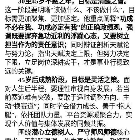
30至45岁不惑之年，目标是清醒之智。
这一阶段要明晰“该做什么、不该做什么”，目
标需更加聚焦、更加坚定。他重点阐释
“功成
不必在我、功成必定有我”
的正确政绩观，强
调既要摒弃急功近利的浮躁心态，又要树立
担当作为的责任意识；
同时辩证剖析
天赋论
与努力论，指出天赋决定上限，但努力决定
下限，立足岗位深耕实干，才是事业行稳致
远的关键。
45岁后成熟阶段，目标是灵活之策。
面
对人生后半程，要理性审视自身发展，若当
前赛道难有突破，要敢于适时调整方向、主
动“换赛道”；同时学会借力成长、善于“抱大
腿”，依托团队力量、平台资源凝聚合力，实
现个人价值与集体发展的同频共振。
围绕
潜心立德树人、严守师风师德
核心